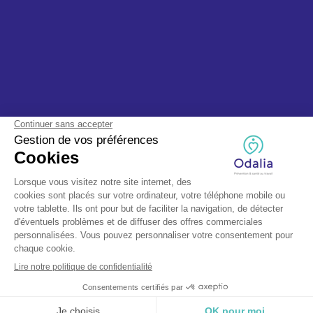
© Odalia 2025, tous droits réservés - Fait avec ❤️ par TEAPS