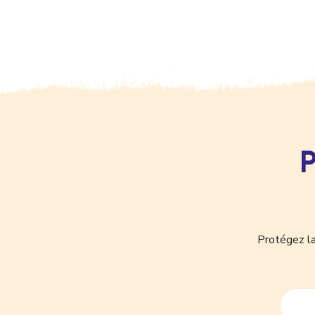
P
Protégez la