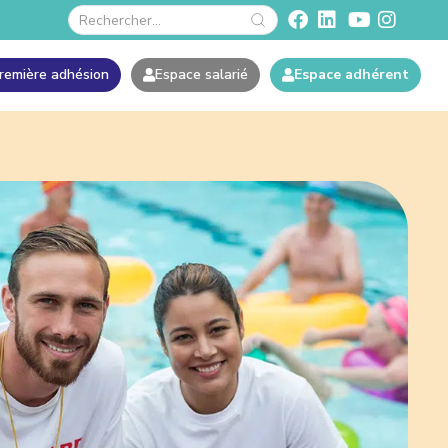
remière adhésion
Espace salarié
Espace adhérent