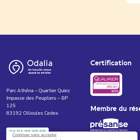
Certification
Parc Athéna – Quartier Quiez
Impasse des Peupliers – BP
125
Membre du rés
83192 Ollioules Cedex
04 94 89 98 98