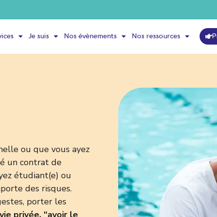
P
vices
Je suis
Nos évènements
Nos ressources
nelle ou que vous ayez
né un contrat de
yez étudiant(e) ou
mporte des risques.
estes, porter les
ie privée, “avoir le