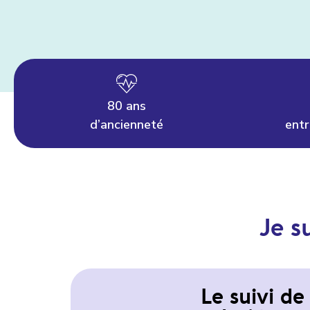
80 ans
d’ancienneté
entr
Je s
Le suivi d