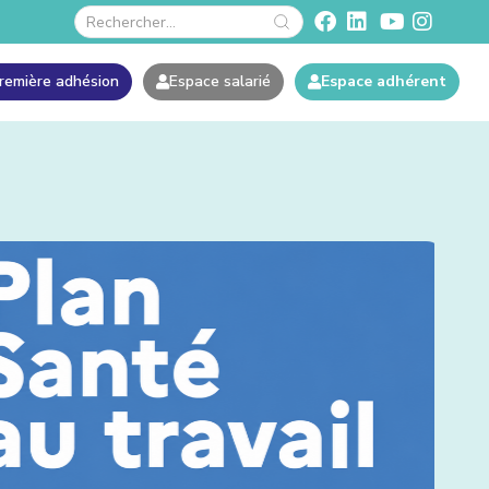
remière adhésion
Espace salarié
Espace adhérent