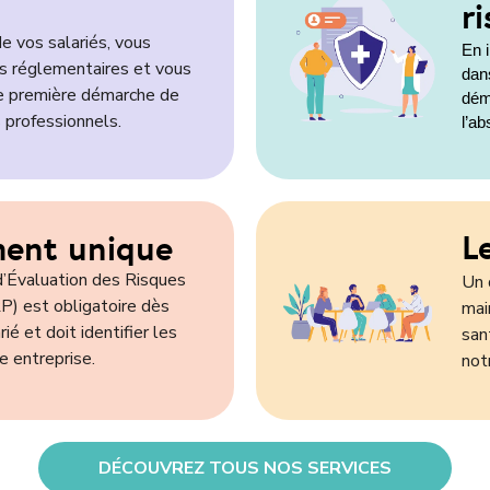
r
de vos salariés, vous
En i
ns réglementaires et vous
dan
ne première démarche de
dém
 professionnels.
l’a
L
ent unique
’Évaluation des Risques
Un 
) est obligatoire dès
mai
rié et doit identifier les
san
e entreprise.
not
DÉCOUVREZ TOUS NOS SERVICES