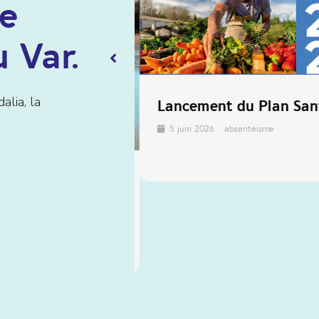
de
 Var.
alia, la
Lancement du Plan Sant
5 juin 2026
absentéisme
ions pour les