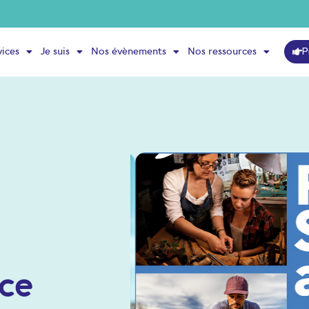
P
vices
Je suis
Nos évènements
Nos ressources
ice