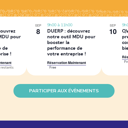
9h00
à
11h00
9h
SEP
SEP
8
10
couvrez
DUERP : découvrez
QV
 MDU pour
notre outil MDU pour
pr
booster la
co
e de
performance de
bi
rise !
votre entreprise !
Rés
Fr
ntenant
Réservation Maintenant
 restants
Free
PARTICIPER AUX ÉVÈNEMENTS