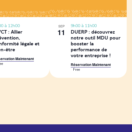
00
à
12h00
9h00
à
11h00
SEP
11
CT : Allier
DUERP : découvrez
évention,
notre outil MDU pour
nformité légale et
booster la
en-être
performance de
votre entreprise !
ervation Maintenant
ee
Réservation Maintenant
Free