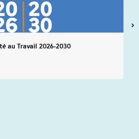
é au Travail 2026-2030
DP
2