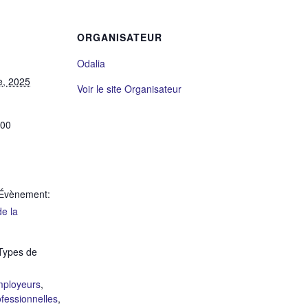
ORGANISATEUR
Odalia
e, 2025
Voir le site Organisateur
h00
’Évènement:
e la
Types de
ployeurs
,
fessionnelles
,