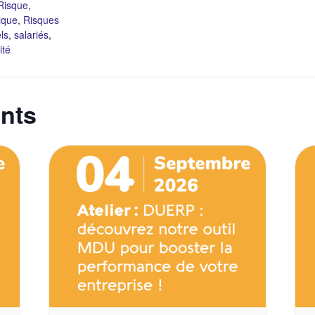
Risque
,
ique
,
Risques
ls
,
salariés
,
ité
nts