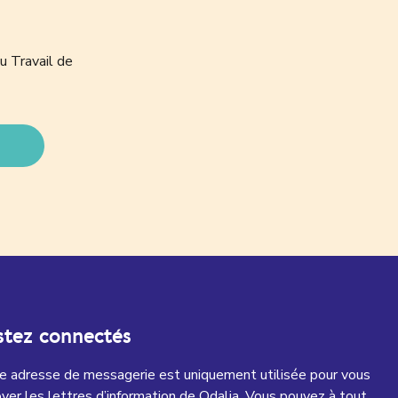
u Travail de
stez connectés
e adresse de messagerie est uniquement utilisée pour vous
yer les lettres d’information de Odalia. Vous pouvez à tout