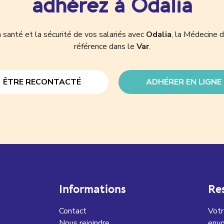
adhérez à Odalia
 santé et la sécurité de vos salariés avec
Odalia
, la Médecine d
référence dans le
Var
.
ÊTRE RECONTACTÉ
ADHÉRER EN LIGNE
Informations
Re
Contact
Votr
Nous rejoindre
envo