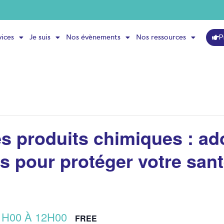
P
vices
Je suis
Nos évènements
Nos ressources
les produits chimiques : ad
 pour protéger votre santé
1H00
À
12H00
FREE