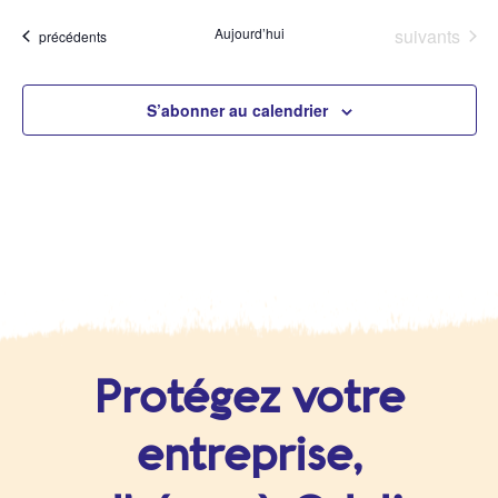
et
vu
Évènements
Aujourd’hui
suivants
Évènements
précédents
navigat
Év
de
S’abonner au calendrier
vues
Évènem
Protégez votre
entreprise,