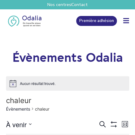
Nos centres
Contact
Première adhésion
Évènements Odalia
Aucun résultat trouvé.
chaleur
Évènements
chaleur
Recher
Na
À venir
Recherche
Liste
Show Filters
Sélectionnez une date.
de