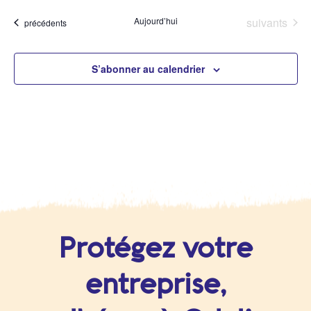
et
vu
Évènements
Aujourd’hui
suivants
Évènements
précédents
navigat
Év
de
S’abonner au calendrier
vues
Évènem
Protégez votre
entreprise,