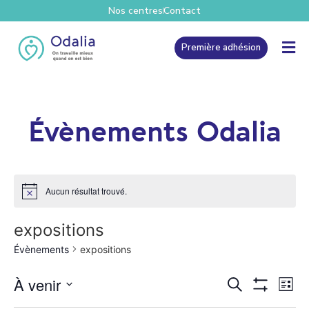
Nos centres
Contact
Première adhésion
Évènements Odalia
Aucun résultat trouvé.
expositions
Évènements
expositions
Recher
Na
À venir
Recherche
Liste
Show Filters
Sélectionnez une date.
de