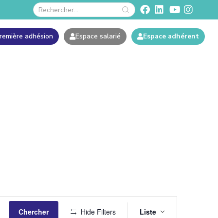
remière adhésion
Espace salarié
Espace adhérent
Navigatio
Chercher
Hide Filters
Liste