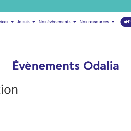
P
vices
Je suis
Nos évènements
Nos ressources
Évènements Odalia
ion
clé.