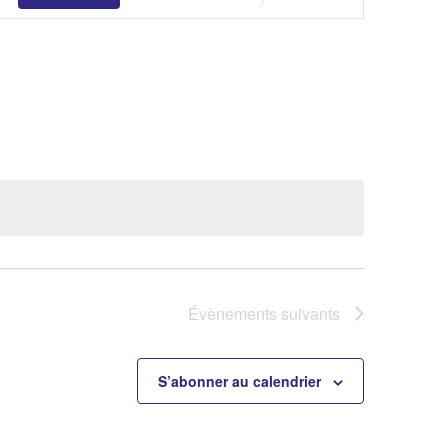
de
vues
Évènemen
Évènements
suivants
S’abonner au calendrier