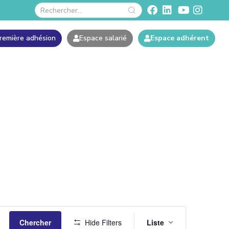
remière adhésion
Espace salarié
Espace adhérent
Navigatio
Chercher
Hide Filters
Liste