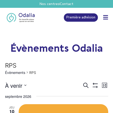
Nos centres
Contact
Première adhésion
Évènements Odalia
RPS
Évènements
RPS
Recher
Na
À venir
Recherche
Liste
Show Filters
Sélectionnez une date.
de
et
septembre 2026
vu
navigat
JEU
Év
10