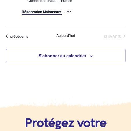
Cannet-des-Maures, France
Réservation Maintenant
Free
Évènements
Aujourd’hui
suivants
Évènements
précédents
S’abonner au calendrier
Protégez votre