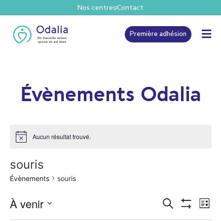
Nos centres
Contact
Première adhésion
Évènements Odalia
Aucun résultat trouvé.
souris
Évènements
souris
Recher
Na
À venir
Recherche
Liste
Show Filters
Sélectionnez une date.
de