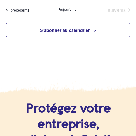
et
vu
Évènements
Aujourd’hui
suivants
Évènements
précédents
navigat
Év
de
S’abonner au calendrier
vues
Évènem
Protégez votre
entreprise,