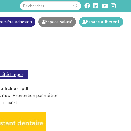
remière adhésion
Espace salarié
Espace adhérent
Télécharger
 fichier :
pdf
ries:
Prévention par métier
s :
Livret