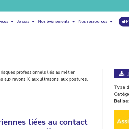
P
vices
Je suis
Nos évènements
Nos ressources
risques professionnels liés au métier
iés aux rayons X, aux ultrasons, aux postures,
Type de
Catégo
Balise
riennes liées au contact