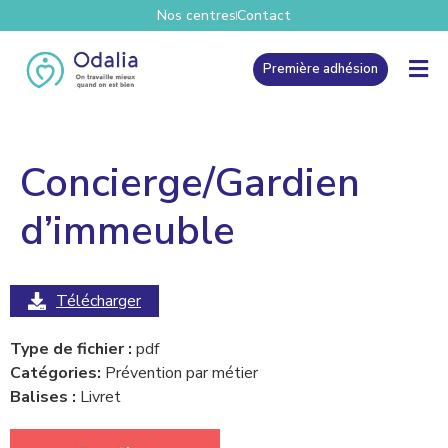
Nos centres
Contact
Première adhésion
Concierge/Gardien
d’immeuble
Télécharger
Type de fichier :
pdf
Catégories:
Prévention par métier
Balises :
Livret