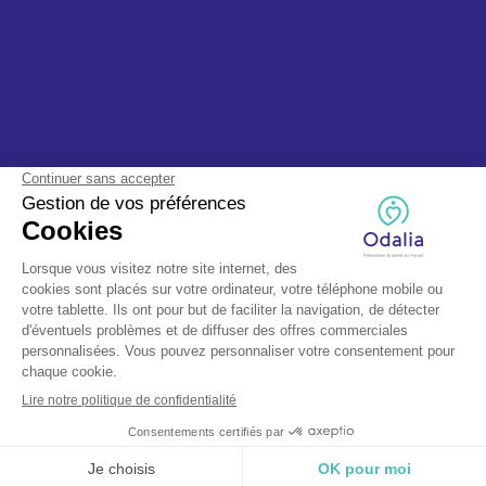
© Odalia 2025, tous droits réservés - Fait avec ❤️ par TEAPS