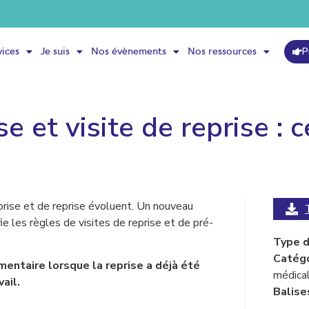
P
vices
Je suis
Nos évènements
Nos ressources
se et visite de reprise :
eprise et de reprise évoluent. Un nouveau
ifie les règles de visites de reprise et de pré-
Type de
Catégo
émentaire lorsque la reprise a déjà été
médica
ail.
Balise
____________________________________