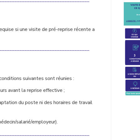
quise si une visite de pré-reprise récente a
____________________________________
 conditions suivantes sont réunies :
urs avant la reprise effective ;
ptation du poste ni des horaires de travail
édecin/salarié/employeur).
____________________________________