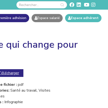
remière adhésion
Espace salarié
Espace adhérent
 ce qui change pour
Télécharger
 fichier :
pdf
ries:
Santé au travail, Visites
les
s :
Infographie