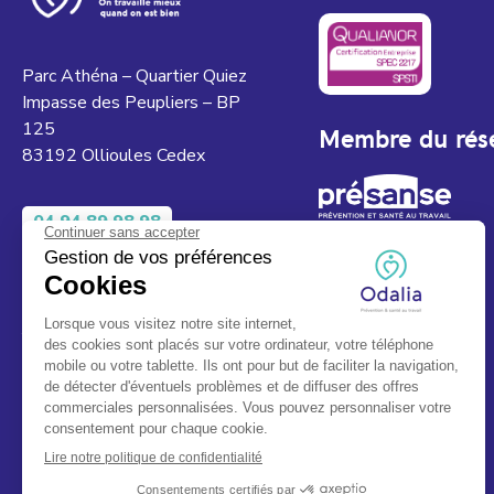
Parc Athéna – Quartier Quiez
Impasse des Peupliers – BP
125
Membre du rés
83192 Ollioules Cedex
04 94 89 98 98
Du lundi au jeudi 08h00 à 12h00 et de
13h00 à 17h00.
Le vendredi de 08h00 à 12h00.
Fermé le samedi, dimanche et jours
fériés.
Service & appel gratuits.