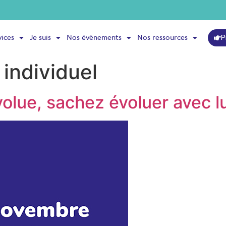
P
vices
Je suis
Nos évènements
Nos ressources
individuel
volue, sachez évoluer avec lu