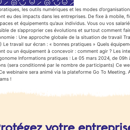
atiques, les outils numériques et les modes d’organisation d
 eu des impacts dans les entreprises. De fixe à mobile, fl
paces et équipements qu’aux individus. Vous ou vos salarié
ible de s’approprier ces évolutions et surtout comment fair
onomie : Une approche globale de la situation de travail Tr
) Le travail sur écran : « bonnes pratiques » Quels équipem
ment ou un équipement à concevoir : comment agir ? Les i
onome Informations pratiques : Le 05 mars 2024, de 09h à
ions (sera conditionné par le nombre de participants) Ce web
e Ce webinaire sera animé via la plateforme Go To Meeting. A
pams !
rotégez votre entrepris