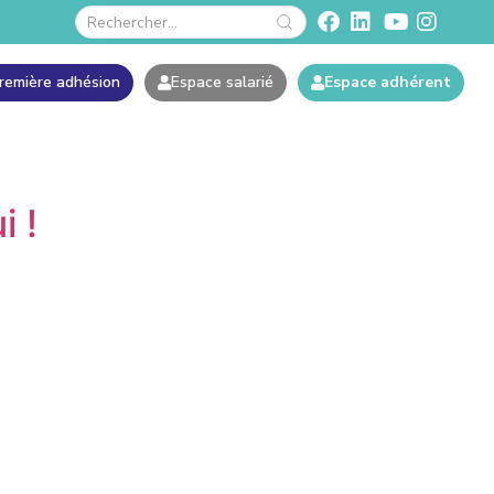
remière adhésion
Espace salarié
Espace adhérent
i !