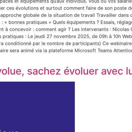
paces et équipements qu’aux individus. Vous ou vos salarié
r ces évolutions et surtout comment faire de son poste de 
approche globale de la situation de travail Travailler dan
n : « bonnes pratiques » Quels équipements ? Essais, réglage
nt à concevoir : comment agir ? Les intervenants : Nico
pratiques : Le jeudi 27 novembre 2025, de 09h à 10h Webi
era conditionné par le nombre de participants) Ce webinaire 
naire sera animé via la plateforme Microsoft Teams Attention
volue, sachez évoluer avec lu