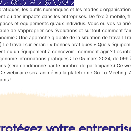
atiques, les outils numériques et les modes d’organisation d
 eu des impacts dans les entreprises. De fixe à mobile, fl
paces et équipements qu’aux individus. Vous ou vos salarié
ible de s’approprier ces évolutions et surtout comment fair
onomie : Une approche globale de la situation de travail Tr
) Le travail sur écran : « bonnes pratiques » Quels équipem
ment ou un équipement à concevoir : comment agir ? Les i
onome Informations pratiques : Le 05 mars 2024, de 09h à
ions (sera conditionné par le nombre de participants) Ce web
e Ce webinaire sera animé via la plateforme Go To Meeting. A
pams !
rotégez votre entrepris