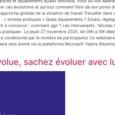
paces et équipements qu’aux individus. Vous ou vos salarié
r ces évolutions et surtout comment faire de son poste de 
approche globale de la situation de travail Travailler dan
n : « bonnes pratiques » Quels équipements ? Essais, réglage
nt à concevoir : comment agir ? Les intervenants : Nico
pratiques : Le jeudi 27 novembre 2025, de 09h à 10h Webi
era conditionné par le nombre de participants) Ce webinaire 
naire sera animé via la plateforme Microsoft Teams Attention
volue, sachez évoluer avec lu