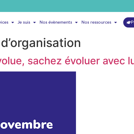
P
vices
Je suis
Nos évènements
Nos ressources
d’organisation
volue, sachez évoluer avec lu