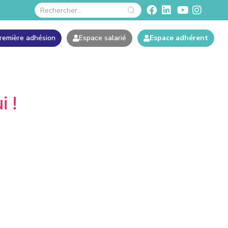
remière adhésion
Espace salarié
Espace adhérent
i !