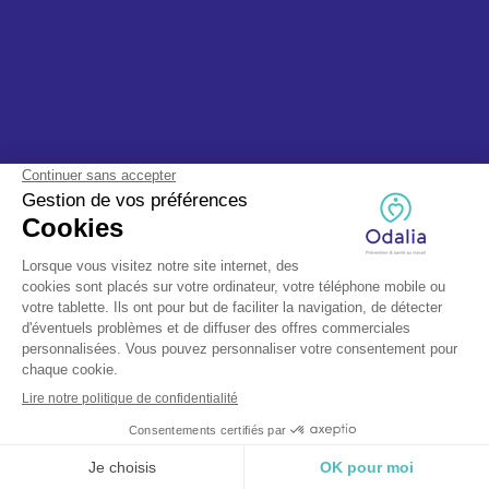
© Odalia 2025, tous droits réservés - Fait avec ❤️ par TEAPS