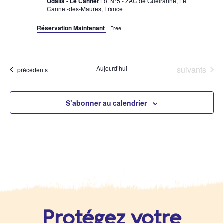
Odalia - Le Cannet
Lot N°5 - ZAC de Gueiranne, Le
Cannet-des-Maures, France
Réservation Maintenant
Free
Évènements
Aujourd’hui
suivants
Évènements
précédents
S’abonner au calendrier
Protégez votre