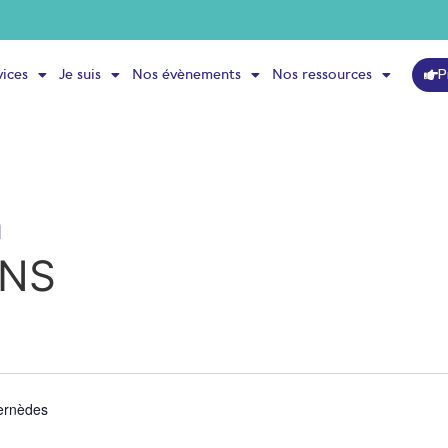
P
vices
Je suis
Nos évènements
Nos ressources
a
ENS
ernèdes