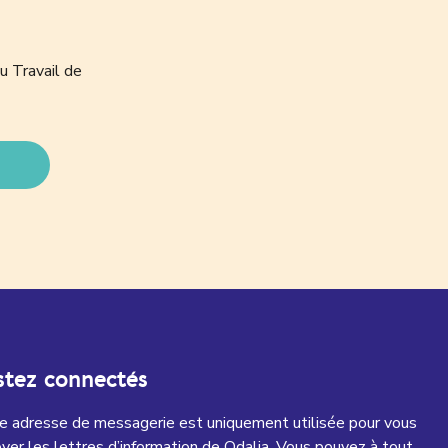
u Travail de
stez connectés
e adresse de messagerie est uniquement utilisée pour vous
yer les lettres d’information de Odalia. Vous pouvez à tout