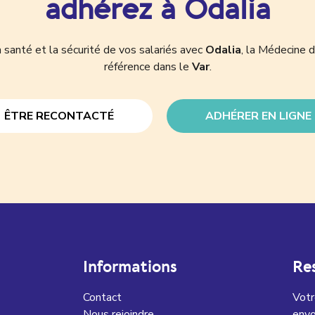
adhérez à Odalia
 santé et la sécurité de vos salariés avec
Odalia
, la Médecine d
référence dans le
Var
.
ÊTRE RECONTACTÉ
ADHÉRER EN LIGNE
Informations
Re
Contact
Votr
Nous rejoindre
envo