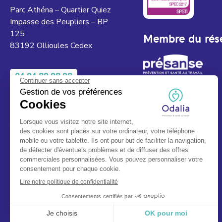
Parc Athéna – Quartier Quiez
Impasse des Peupliers – BP
125
Membre du rés
83192 Ollioules Cedex
04 94 89 98 98
Du lundi au jeudi 08h00 à 12h00 et de
13h00 à 17h00.
Le vendredi de 08h00 à 12h00.
Fermé le samedi, dimanche et jours
fériés.
Service & appel gratuits.