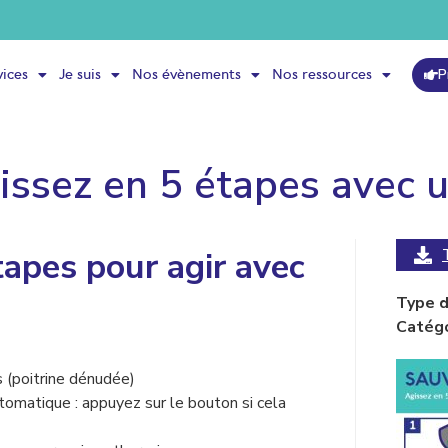
P
vices
Je suis
Nos évènements
Nos ressources
issez en 5 étapes avec u
tapes pour agir avec
Type de
Catégo
s (poitrine dénudée)
utomatique : appuyez sur le bouton si cela