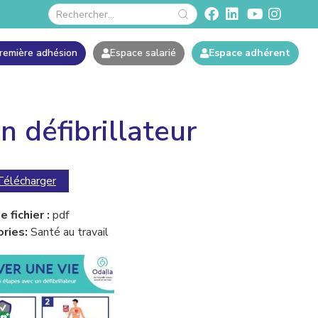
remière adhésion
Espace salarié
Espace adhérent
n défibrillateur
Télécharger
 fichier :
pdf
ries:
Santé au travail