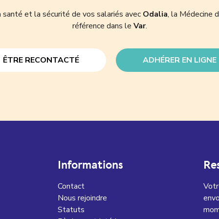
 santé et la sécurité de vos salariés avec
Odalia
, la Médecine d
référence dans le
Var
.
ÊTRE RECONTACTÉ
ADHÉRER EN LIGNE
Informations
Re
Contact
Votr
Nous rejoindre
envo
Statuts
mome