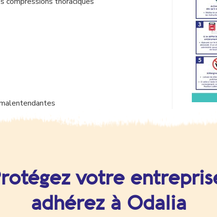
es compressions thoraciques
 malentendantes
rotégez votre entrepris
adhérez à Odalia