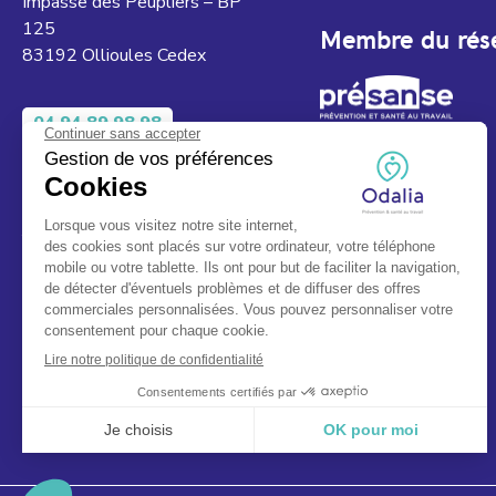
Impasse des Peupliers – BP
125
Membre du rés
83192 Ollioules Cedex
04 94 89 98 98
Du lundi au jeudi 08h00 à 12h00 et de
13h00 à 17h00.
Le vendredi de 08h00 à 12h00.
Fermé le samedi, dimanche et jours
fériés.
Service & appel gratuits.