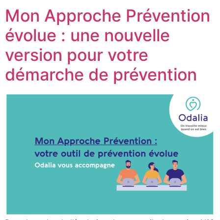
Mon Approche Prévention
évolue : une nouvelle
version pour votre
démarche de prévention