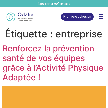
Nos centres
Contact
Première adhésion
Étiquette :
entreprise
Renforcez la prévention
santé de vos équipes
grâce à l’Activité Physique
Adaptée !