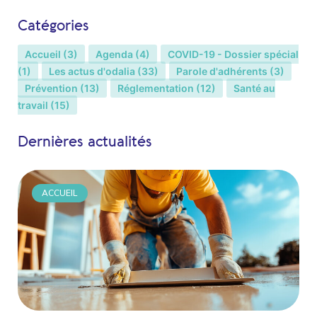
Catégories
Accueil
(3)
Agenda
(4)
COVID-19 - Dossier spécial
(1)
Les actus d'odalia
(33)
Parole d'adhérents
(3)
Prévention
(13)
Réglementation
(12)
Santé au
travail
(15)
Dernières actualités
ACCUEIL