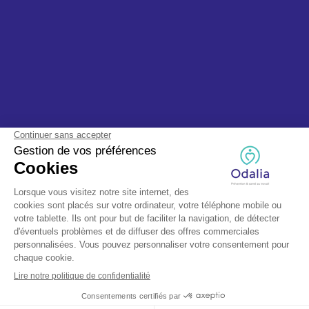
© Odalia 2025, tous droits réservés - Fait avec ❤️ par TEAPS