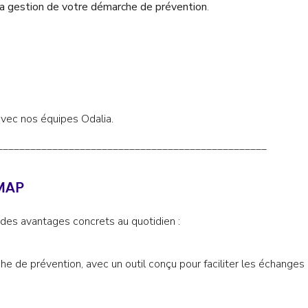
 gestion de votre démarche de prévention
.
 avec nos équipes Odalia.
_________________________________________________
 MAP
des avantages concrets au quotidien :
 de prévention, avec un outil conçu pour faciliter les échanges 