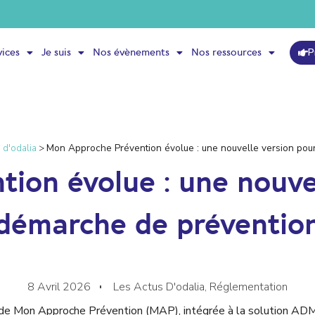
P
vices
Je suis
Nos évènements
Nos ressources
 d'odalia
>
Mon Approche Prévention évolue : une nouvelle version pou
ion évolue : une nouvel
démarche de préventio
8 Avril 2026
Les Actus D'odalia
,
Réglementation
2 de Mon Approche Prévention (MAP), intégrée à la solution ADMD