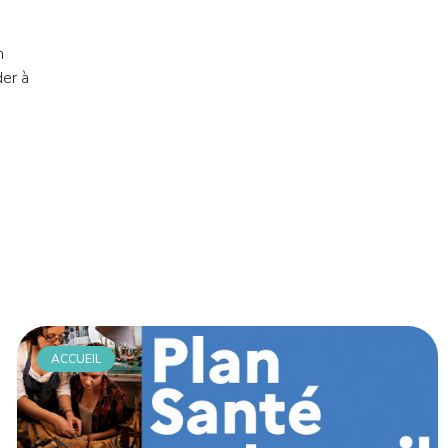
n
der à
ACCUEIL