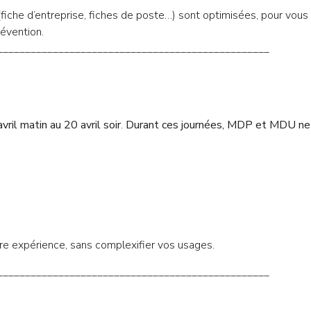
fiche d’entreprise, fiches de poste…) sont optimisées, pour vous
révention.
_________________________________________________
vril matin au 20 avril soir
.
Durant ces journées, MDP et MDU ne
re expérience, sans complexifier vos usages.
_________________________________________________